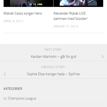
Mariah Carey synger Hero
Alexander Rybak LIVE
sammen med Scooter!
APRIL 6, 2011
JANUAR 17, 2013
NEXT STORY
Karsten Warholm – går for gull
PREVIOUS STORY
Sophie Elise trenger hjelp – Spill her
KATEGORIER
Champions League