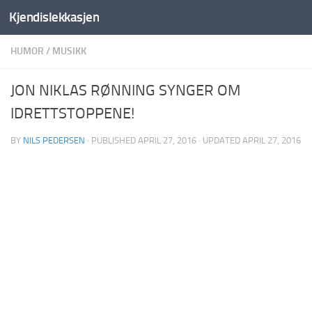
Kjendislekkasjen
Skip to content
HUMOR
/
MUSIKK
JON NIKLAS RØNNING SYNGER OM
IDRETTSTOPPENE!
BY
NILS PEDERSEN
· PUBLISHED
APRIL 27, 2016
· UPDATED
APRIL 27, 2016