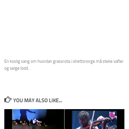
En koslig sang om hvordan grassrota i idrettsnorge må steke vafler
og selge lodd…
YOU MAY ALSO LIKE...