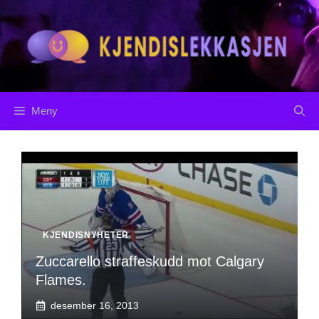
Hopp
til
innhold
Meny
KJENDISNYHETER
Zuccarello straffeskudd mot Calgary
Flames.
desember 16, 2013