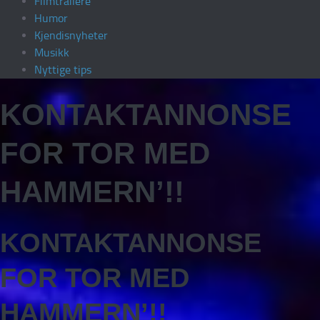
Filmtrailere
Humor
Kjendisnyheter
Musikk
Nyttige tips
KONTAKTANNONSE
FOR TOR MED
HAMMERN’!!
KONTAKTANNONSE
FOR TOR MED
HAMMERN’!!