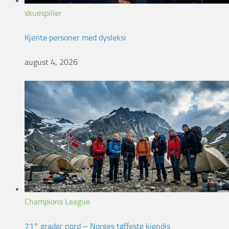
skuespiller
Kjente personer med dysleksi
august 4, 2026
Champions League
71° grader nord – Norges tøffeste kjendis