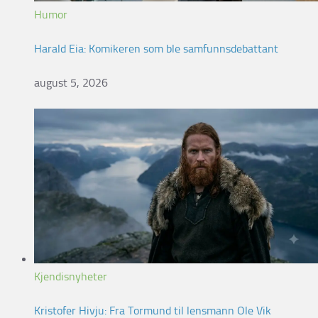
Humor
Harald Eia: Komikeren som ble samfunnsdebattant
august 5, 2026
Kjendisnyheter
Kristofer Hivju: Fra Tormund til lensmann Ole Vik