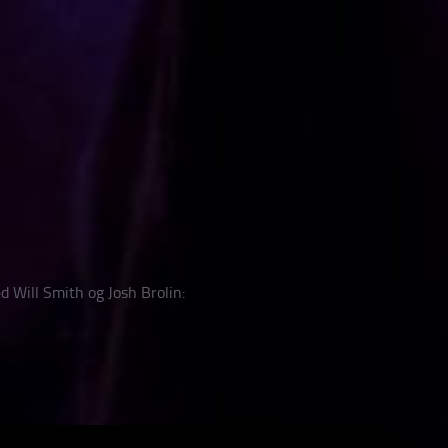
d Will Smith og Josh Brolin: