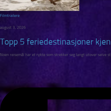
Filmtrailere
august 3, 2026
Topp 5 feriedestinasjoner kjen
Noen reisemål har et rykte som strekker seg langt utover selve stede