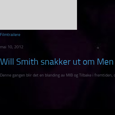
Filmtrailere
mai 10, 2012
Will Smith snakker ut om Men i
Denne gangen blir det en blanding av MIB og Tilbake i fremtiden, o