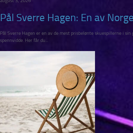
august 3, 2026
Pål Sverre Hagen: En av Norge
Pål Sverre Hagen er en av de mest prisbelønte skuespillerne i sin
spennvidde. Her får du...