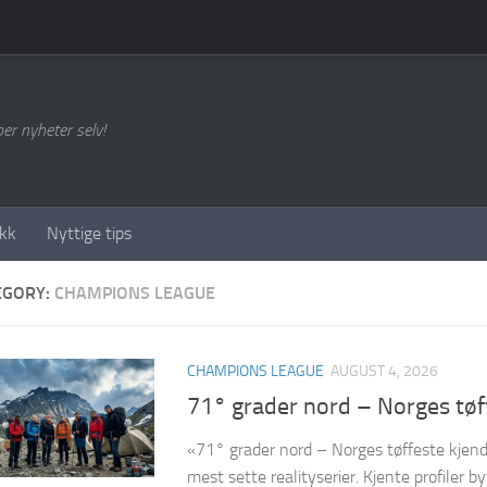
per nyheter selv!
kk
Nyttige tips
EGORY:
CHAMPIONS LEAGUE
CHAMPIONS LEAGUE
AUGUST 4, 2026
71° grader nord – Norges tøf
«71° grader nord – Norges tøffeste kjend
mest sette realityserier. Kjente profiler 