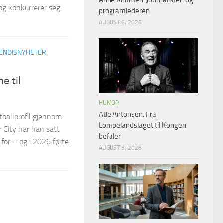
Anne Rimmen: Journalisten og
 og konkurrerer seg
programlederen
AUGUST 6, 2026
JENDISNYHETER
e til
HUMOR
Atle Antonsen: Fra
tballprofil gjennom
Lompelandslaget til Kongen
 City har han satt
befaler
 for – og i 2026 førte
AUGUST 5, 2026