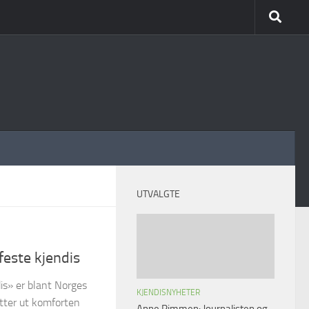
UTVALGTE
feste kjendis
is» er blant Norges
KJENDISNYHETER
bytter ut komforten