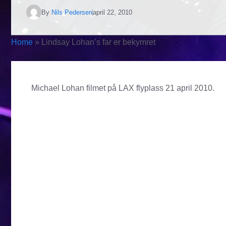
By
Nils Pedersen
april 22, 2010
Home
»
Lindsay Lohan’s far er bekymret
Michael Lohan filmet på LAX flyplass 21 april 2010.