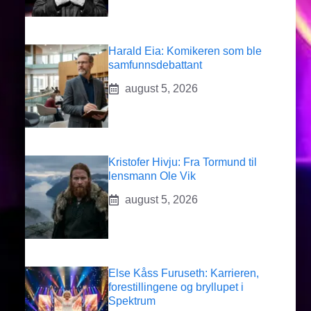
Harald Eia: Komikeren som ble
samfunnsdebattant
august 5, 2026
Kristofer Hivju: Fra Tormund til
lensmann Ole Vik
august 5, 2026
Else Kåss Furuseth: Karrieren,
forestillingene og bryllupet i
Spektrum