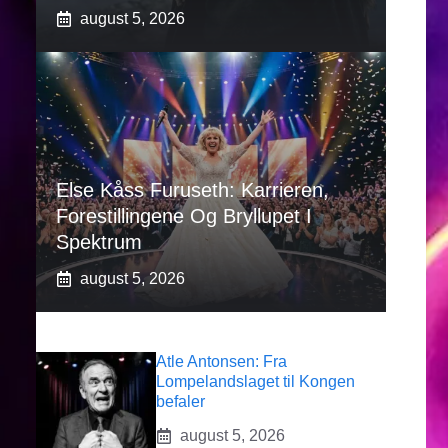
august 5, 2026
Else Kåss Furuseth: Karrieren,
Forestillingene Og Bryllupet I
Spektrum
august 5, 2026
Atle Antonsen: Fra
Lompelandslaget til Kongen
befaler
august 5, 2026