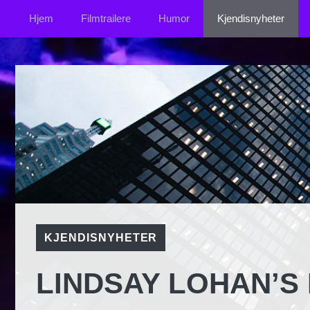
Hopp
Hjem
Filmtrailere
Humor
Kjendisnyheter
til
innhold
KJENDISNYHETER
LINDSAY LOHAN’S