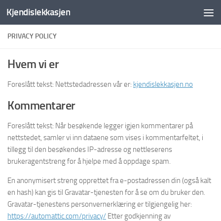
Kjendislekkasjen
Skip to content
PRIVACY POLICY
Hvem vi er
Foreslått tekst: Nettstedadressen vår er:
kjendislekkasjen.no
Kommentarer
Foreslått tekst: Når besøkende legger igjen kommentarer på
nettstedet, samler vi inn dataene som vises i kommentarfeltet, i
tillegg til den besøkendes IP-adresse og nettleserens
brukeragentstreng for å hjelpe med å oppdage spam.
En anonymisert streng opprettet fra e-postadressen din (også kalt
en hash) kan gis til Gravatar-tjenesten for å se om du bruker den.
Gravatar-tjenestens personvernerklæring er tilgjengelig her:
https://automattic.com/privacy/
Etter godkjenning av