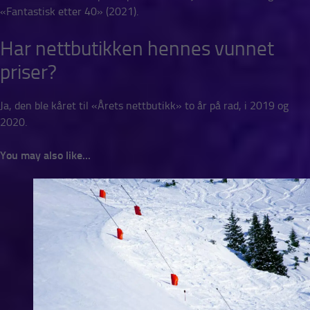
«Fantastisk etter 40» (2021).
Har nettbutikken hennes vunnet
priser?
Ja, den ble kåret til «Årets nettbutikk» to år på rad, i 2019 og
2020.
You may also like...