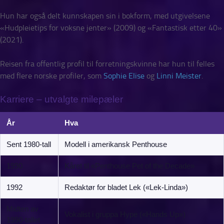
Hun har også delt kunnskapen sin i bokform, med utgivelsene
«Hudpleietips for voksne jenter» (2009) og «Fantastisk etter 40»
(2021).
Reisen fra offentlig profil til forretningskvinne har hun til felles
med flere norske profiler, som
Sophie Elise
og
Linni Meister
.
Karriere – utvalgte milepæler
År
Hva
Sent 1980-tall
Modell i amerikansk Penthouse
1990
Kåret til «Penthouse Pet of the Decade»
1992
Redaktør for bladet Lek («Lek-Linda»)
Midten av
Vokalist i gruppa Hype («Hands Up»)
1990-tallet