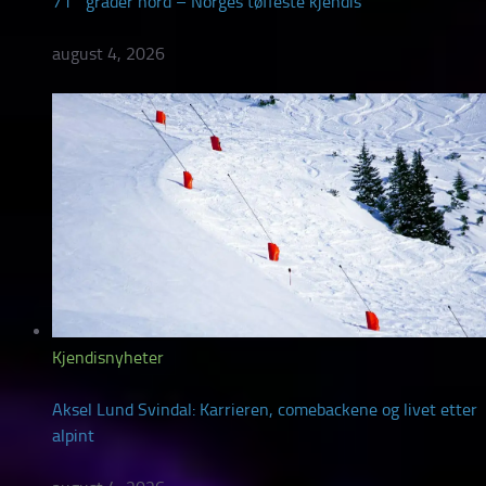
71° grader nord – Norges tøffeste kjendis
august 4, 2026
Kjendisnyheter
Aksel Lund Svindal: Karrieren, comebackene og livet etter
alpint