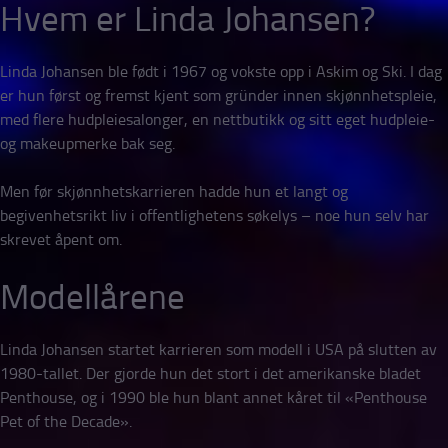
Hvem er Linda Johansen?
Linda Johansen ble født i 1967 og vokste opp i Askim og Ski. I dag
er hun først og fremst kjent som gründer innen skjønnhetspleie,
med flere hudpleiesalonger, en nettbutikk og sitt eget hudpleie-
og makeupmerke bak seg.
Men før skjønnhetskarrieren hadde hun et langt og
begivenhetsrikt liv i offentlighetens søkelys – noe hun selv har
skrevet åpent om.
Modellårene
Linda Johansen startet karrieren som modell i USA på slutten av
1980-tallet. Der gjorde hun det stort i det amerikanske bladet
Penthouse, og i 1990 ble hun blant annet kåret til «Penthouse
Pet of the Decade».