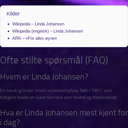
Kilder
Wikipedia – Linda Johansen
Wikipedia (engelsk) – Linda Johansen
ARK – «For alles øyne»
Ofte stilte spørsmål (FAQ)
Hvem er Linda Johansen?
En norsk gründer innen skjønnhetspleie, født i 1967, som
tidligere hadde en kjent karriere som modell og bladredaktør.
Hva er Linda Johansen mest kjent for
i dag?