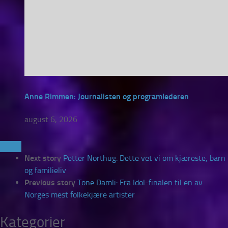
Anne Rimmen: Journalisten og programlederen
august 6, 2026
Next story
Petter Northug: Dette vet vi om kjæreste, barn
og familieliv
Previous story
Tone Damli: Fra Idol-finalen til en av
Norges mest folkekjære artister
Kategorier