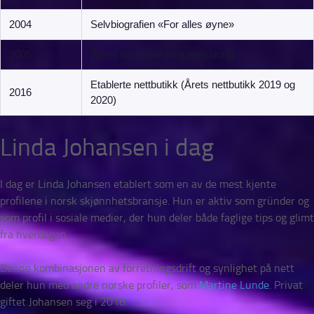
2004
Selvbiografien «For alles øyne»
2005
Åpnet sin første hudpleiesalong
Etablerte nettbutikk (Årets nettbutikk 2019 og
2016
2020)
Linda Johansen i dag
I dag er Linda Johansen etablert som en av de mest kjente
profilene i norsk skjønnhetsbransje. Hun er aktiv som gründer og
som profil i sosiale medier, der hun deler både faglige tips og glimt
fra hverdagen.
Denne kombinasjonen av forretningsdrift og synlighet på nett
deler hun med andre norske profiler, som
Martine Lunde
. Privat
giftet Johansen seg i 2018.