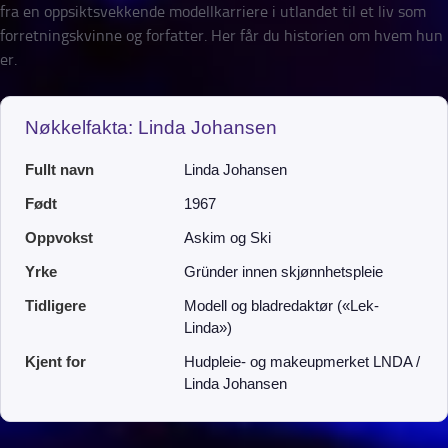
fra en oppsiktsvekkende modellkarriere i utlandet til et liv som
forretningskvinne og forfatter. Her får du historien om hvem hun
er.
Nøkkelfakta: Linda Johansen
Fullt navn
Linda Johansen
Født
1967
Oppvokst
Askim og Ski
Yrke
Gründer innen skjønnhetspleie
Tidligere
Modell og bladredaktør («Lek-
Linda»)
Kjent for
Hudpleie- og makeupmerket LNDA /
Linda Johansen