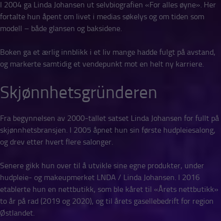
I 2004 ga Linda Johansen ut selvbiografien «For alles øyne». Her
fortalte hun åpent om livet i medias søkelys og om tiden som
modell – både glansen og baksidene.
Boken ga et ærlig innblikk i et liv mange hadde fulgt på avstand,
og markerte samtidig et vendepunkt mot en helt ny karriere.
Skjønnhetsgründeren
Fra begynnelsen av 2000-tallet satset Linda Johansen for fullt på
skjønnhetsbransjen. I 2005 åpnet hun sin første hudpleiesalong,
og drev etter hvert flere salonger.
Senere gikk hun over til å utvikle sine egne produkter, under
hudpleie- og makeupmerket LNDA / Linda Johansen. I 2016
etablerte hun en nettbutikk, som ble kåret til «Årets nettbutikk»
to år på rad (2019 og 2020), og til årets gasellebedrift for region
Østlandet.