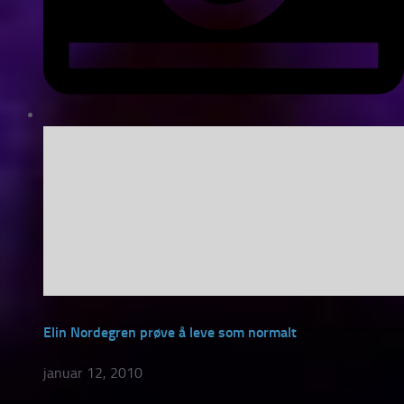
Elin Nordegren prøve å leve som normalt
januar 12, 2010