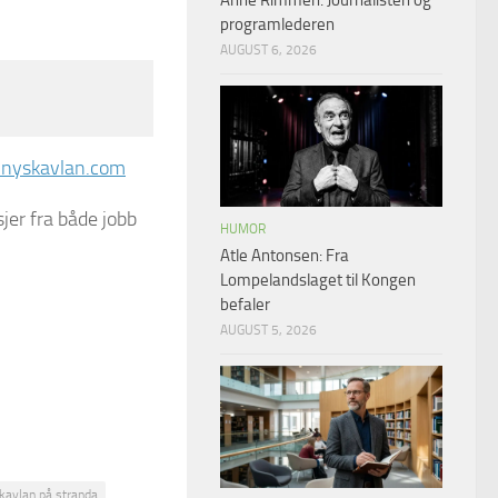
Anne Rimmen: Journalisten og
programlederen
AUGUST 6, 2026
nyskavlan.com
jer fra både jobb
HUMOR
Atle Antonsen: Fra
Lompelandslaget til Kongen
befaler
AUGUST 5, 2026
kavlan på stranda