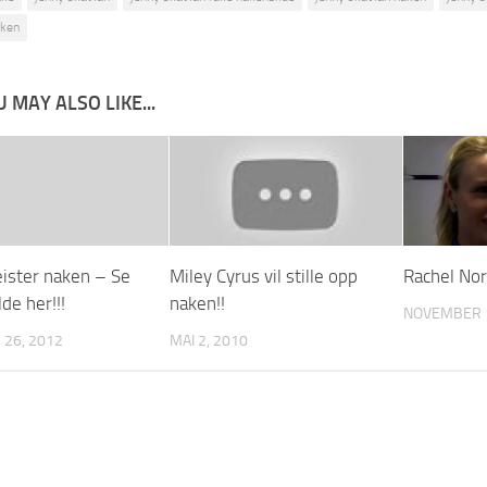
aken
 MAY ALSO LIKE...
eister naken – Se
Miley Cyrus vil stille opp
Rachel No
de her!!!
naken!!
NOVEMBER 1
26, 2012
MAI 2, 2010