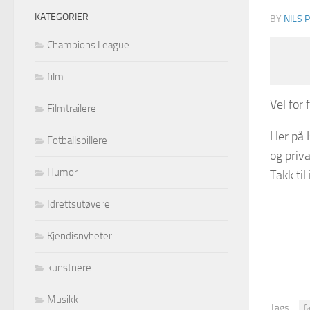
KATEGORIER
BY
NILS 
Champions League
film
Vel for 
Filmtrailere
Her på 
Fotballspillere
og priva
Humor
Takk til
Idrettsutøvere
Kjendisnyheter
kunstnere
Musikk
Tags:
f