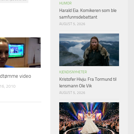
HUMOR
Harald Eia: Komikeren som ble
samfunnsdebattant
AUGUST 5, 2026
KJENDISNYHETER
rdtømme video
Kristofer Hivju: Fra Tormund til
lensmann Ole Vik
6, 2010
AUGUST 5, 2026