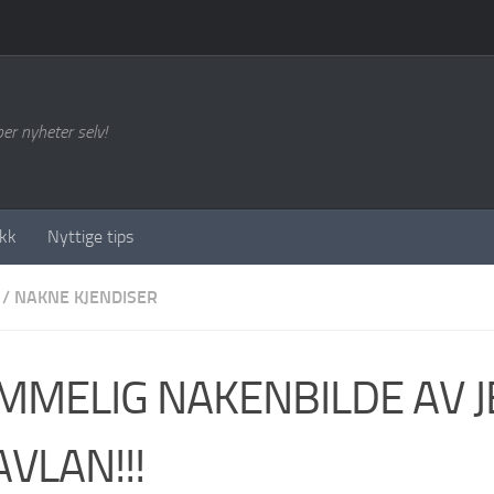
per nyheter selv!
kk
Nyttige tips
/
NAKNE KJENDISER
MMELIG NAKENBILDE AV 
VLAN!!!