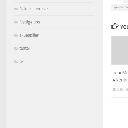
kjendis n
Nakne kjendiser
Nyttige tips
YOU
skuespiller
teater
tv
Linni M
nakenbil
OKTOBER 