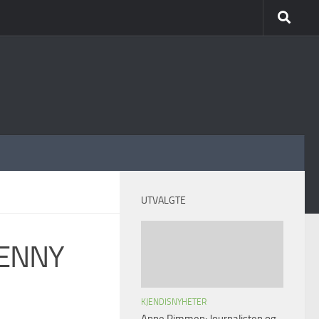
UTVALGTE
JENNY
KJENDISNYHETER