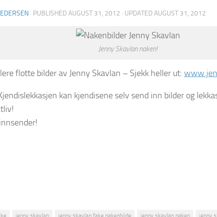
PEDERSEN
· PUBLISHED
AUGUST 31, 2012
· UPDATED
AUGUST 31, 2012
Jenny Skavlan naken!
flere flotte bilder av Jenny Skavlan – Sjekk heller ut:
www.jen
Kjendislekkasjen kan kjendisene selv send inn bilder og lekkas
tliv!
 innsender!
ake
jenny skavlan
jenny skavlan fake nakenbilde
jenny skavlan naken
jenny s