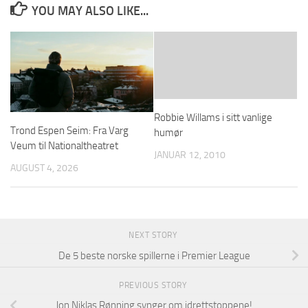
YOU MAY ALSO LIKE...
Robbie Willams i sitt vanlige
Trond Espen Seim: Fra Varg
humør
Veum til Nationaltheatret
JANUAR 12, 2010
AUGUST 4, 2026
NEXT STORY
De 5 beste norske spillerne i Premier League
PREVIOUS STORY
Jon Niklas Rønning synger om idrettstoppene!