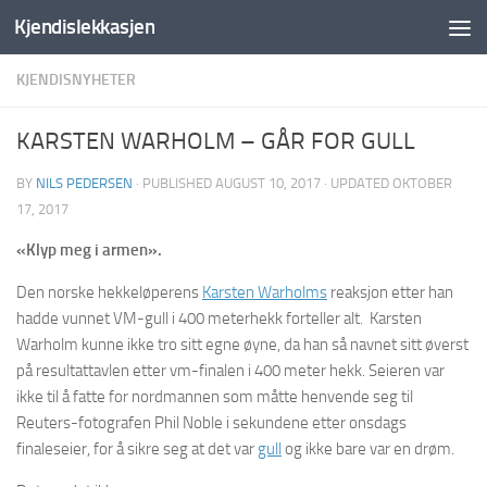
Kjendislekkasjen
Skip to content
KJENDISNYHETER
KARSTEN WARHOLM – GÅR FOR GULL
BY
NILS PEDERSEN
· PUBLISHED
AUGUST 10, 2017
· UPDATED
OKTOBER
17, 2017
«
Klyp meg i armen».
Den norske hekkeløperens
Karsten Warholms
reaksjon etter han
hadde vunnet VM-gull i 400 meterhekk forteller alt.
Karsten
Warholm kunne ikke tro sitt egne øyne, da han så navnet sitt øverst
på resultattavlen etter vm-finalen i 400 meter hekk.
Seieren var
ikke til å fatte for nordmannen som måtte henvende seg til
Reuters-fotografen Phil Noble i sekundene etter onsdags
finaleseier, for å sikre seg at det var
gull
og ikke bare var en drøm.