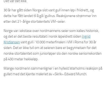
Det var det ikke.
30 år har gått siden Norge sist vant gull innen løp i friidrett,, og
dette har fått landet til å gå i gullrus.
Reaksjonene strømmer inn
etter det 21-årige stortalentets VM-seier.
Norge var i ekstase over nordmannens seier som kalles historisk,
og det er det beste resultatet i norsk løpeidrett siden
Ingrid
Kristiansen
vant gull i 10.000 meterfinalen i VM i Roma for 30 år
siden. Det er
ikke tvil om at seieren bare er begynnelsen for det
norske stortalentet som juniorløper slo den norske seniorrekorden
på 400 meter hekkeløp.
Mange nordmenn sammenligner i en hyllest Warholms reaksjon på
gullet med det kjente maleriet av «Skrik» Edward Munch.